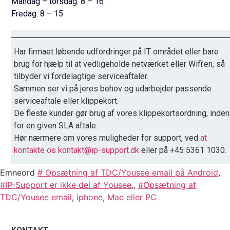
Mandag – torsdag: 8 – 16
Fredag: 8 – 15
Har firmaet løbende udfordringer på IT området eller bare
brug for hjælp til at vedligeholde netværket eller Wifi’en, så
tilbyder vi fordelagtige serviceaftaler.
Sammen ser vi på jeres behov og udarbejder passende
serviceaftale eller klippekort.
De fleste kunder gør brug af vores klippekortsordning, inden
for en given SLA aftale.
Hør nærmere om vores muligheder for support, ved
at
kontakte os
kontakt@ip-support.dk
eller på +45 5361 1030.
Emneord
# Opsætning af TDC/Yousee email på Android
,
#IP-Support er ikke del af Yousee.
,
#Opsætning af
TDC/Yousee email
,
iphone
,
Mac eller PC