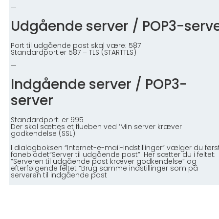
—
Udgående server / POP3-serv
Port til udgående post skal være:
587
Standardport:
er 587 – TLS (STARTTLS)
—
Indgående server / POP3-
server
Standardport:
er 995
Der skal sættes et flueben ved ‘Min server kræver
godkendelse
(SSL).
I dialogboksen “Internet-e-mail-indstillinger” vælger du førs
fanebladet“Server til udgående post”. Her sætter du i feltet:
“Serveren til udgående post kræver godkendelse” og
efterfølgende feltet “Brug samme indstillinger som på
serveren til indgående post