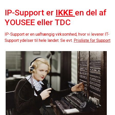
IP-Support er
IKKE
en del af
YOUSEE eller TDC
IP-Support er en uafhængig virksomhed, hvor vi leverer IT-
Support ydelser til hele landet. Se evt.
Prisliste for Support