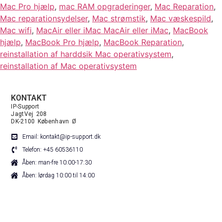
Mac Pro hjælp
,
mac RAM opgraderinger
,
Mac Reparation
,
Mac reparationsydelser
,
Mac strømstik
,
Mac væskespild
,
Mac wifi
,
MacAir eller iMac MacAir eller iMac
,
MacBook
hjælp
,
MacBook Pro hjælp
,
MacBook Reparation
,
reinstallation af harddsik Mac operativsystem
,
reinstallation af Mac operativsystem
KONTAKT
IP-Support
JagtVej 208
DK-2100 København Ø
Email: kontakt@ip-support.dk
Telefon: +45 60536110
Åben: man-fre 10:00-17:30
Åben: lørdag 10:00 til 14:00