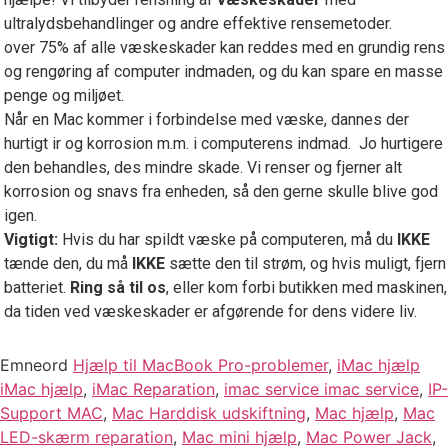
ultralydsbehandlinger og andre effektive rensemetoder.
over 75% af alle væskeskader kan reddes med en grundig rens
og rengøring af computer indmaden, og du kan spare en masse
penge og miljøet.
Når en Mac kommer i forbindelse med væske, dannes der
hurtigt ir og korrosion m.m. i computerens indmad. Jo hurtigere
den behandles, des mindre skade. Vi renser og fjerner alt
korrosion og snavs fra enheden, så den gerne skulle blive god
igen.
Vigtigt:
Hvis du har spildt væske på computeren, må du
IKKE
tænde den, du må
IKKE
sætte den til strøm, og hvis muligt, fjern
batteriet.
Ring så til os
, eller kom forbi butikken med maskinen,
da tiden ved væskeskader er afgørende for dens videre liv.
Emneord
Hjælp til MacBook Pro-problemer
,
iMac hjælp
iMac hjælp
,
iMac Reparation
,
imac service imac service
,
IP-
Support MAC
,
Mac Harddisk udskiftning
,
Mac hjælp
,
Mac
LED-skærm reparation
,
Mac mini hjælp
,
Mac Power Jack
,